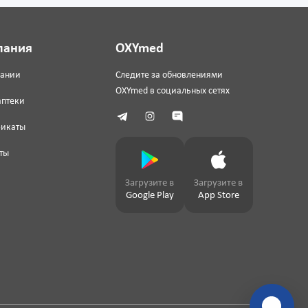
пания
OXYmed
пании
Следите за обновлениями
OXYmed в социальных сетях
аптеки
фикаты
ты
Загрузите в
Загрузите в
Google Play
App Store