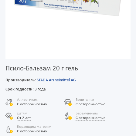
Псило-Бальзам 20 г гель
Производитель:
STADA Arzneimittel AG
Срок годности:
3 года
Аллергикам
Водителям
С осторожностью
С осторожностью
Детям
Беременным
От 2 лет
С осторожностью
Кормящим матерям
С осторожностью