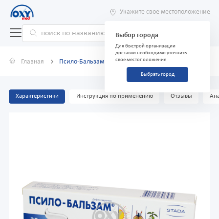
Укажите свое местоположение
Выбор города
Для быстрой организации
доставки необходимо уточнить
свое местоположение
Главная
Псило-Бальзам 20 г гель
Выбрать город
Характеристики
Инструкция по применению
Отзывы
Ана