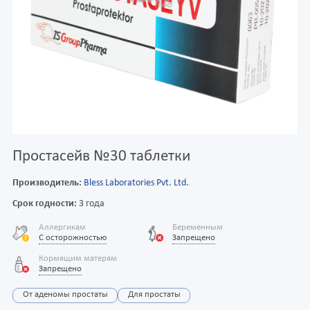
Простасейв №30 таблетки
Производитель:
Bless Laboratories Pvt. Ltd.
Срок годности:
3 года
Аллергикам
Беременным
С осторожностью
Запрещено
Кормящим матерям
Запрещено
От аденомы простаты
Для простаты