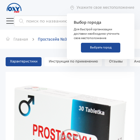
Укажите свое местоположение
Выбор города
Для быстрой организации
доставки необходимо уточнить
свое местоположение
Главная
Простасейв №30 таблетки
Выбрать город
Характеристики
Инструкция по применению
Отзывы
Ана