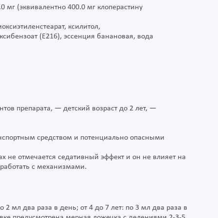
.0 мг (эквивалентно 400.0 мг клоперастину
иоксиэтиленстеарат, ксилитол,
сибензоат (Е216), эссенция банановая, вода
ов препарата, — детский возраст до 2 лет, —
анспортным средством и потенциально опасными
 не отмечается седативный эффект и он не влияет на
 работать с механизмами.
о 2 мл два раза в день; от 4 до 7 лет: по 3 мл два раза в
аковке предусмотрена мерная ложечка с делениями 2-3-5