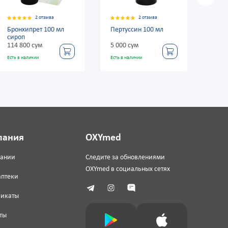
2 отзыва
2 отзыва
Пертуссин 100 мл
Бронхолитин 125 мл
5 000 сум
32 100 сум
Есть в наличии
Есть в наличии
пания
OXYmed
пании
Следите за обновлениями
OXYmed в социальных сетях
аптеки
фикаты
ты