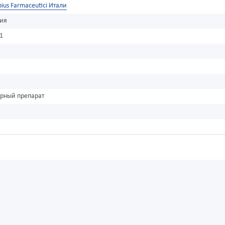
pius Farmaceutici Итали
зия
1
урный препарат