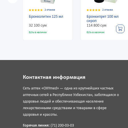
2 отзыва
2 отзыва
2 отзыва
итин 125 мл
Бронхипрет 100 мл
Пертуссин 100 
сироп
ум
114 800 сум
5 000 сум
чии
Есть в наличии
Есть в наличии
Контактная информация
Сеть аптек «OXYmed» — одна из крупнейших частных
аптечных сетей в Республике Узбекистан, заботящаяся о
здоровье людей и обеспечивающая население
лекарственными средствами и товарами в сфере
здоровья и красоты.
Горячая линия:
(71) 200-03-03