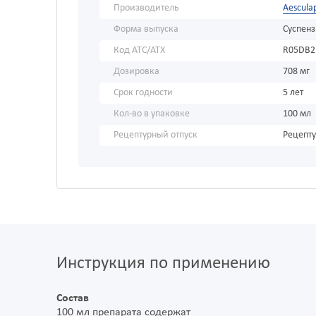
Производитель
Aescula
Форма выпуска
Суспен
Код АТС/ATX
R05DB2
Дозировка
708 мг
Срок годности
5 лет
Кол-во в упаковке
100 мл
Рецептурный отпуск
Рецепт
Инструкция по применению
Состав
100 мл препарата содержат