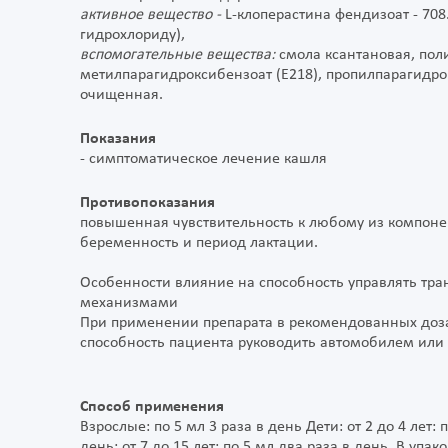
активное вещество -
L-клоперастина фендизоат - 708
гидрохлориду),
вспомогательные вещества:
смола ксантановая, пол
метилпарагидроксибензоат (Е218), пропилпарагидрок
очищенная.
Показания
- симптоматическое лечение кашля
Противопоказания
повышенная чувствительность к любому из компонент
беременность и период лактации.
Особенности влияние на способность управлять тр
механизмами
При применении препарата в рекомендованных дозах
способность пациента руководить автомобилем или
Способ применения
Взрослые: по 5 мл 3 раза в день Дети: от 2 до 4 лет: п
день; от 7 до 15 лет: по 5 мл два раза в день. В уп