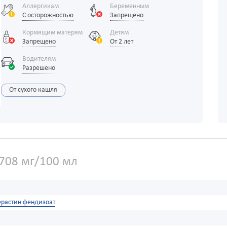
Аллергикам
Беременным
С осторожностью
Запрещено
Кормящим матерям
Детям
Запрещено
От 2 лет
Водителям
Разрешено
От сухого кашля
708 мг/100 мл
ерастин фендизоат