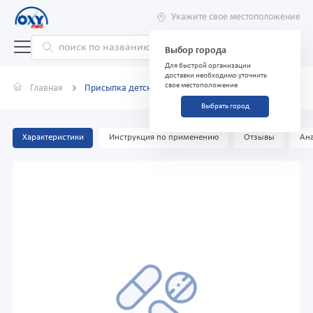
Укажите свое местоположение
Выбор города
Для быстрой организации
доставки необходимо уточнить
свое местоположение
Главная
Присыпка детская Johnson's Baby Blossoms, 50 г
Выбрать город
Характеристики
Инструкция по применению
Отзывы
Ана