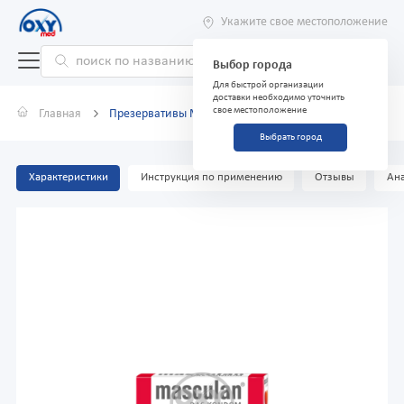
Укажите свое местоположение
Выбор города
Для быстрой организации
доставки необходимо уточнить
свое местоположение
Главная
Презервативы Masculan Senstive №3
Выбрать город
Характеристики
Инструкция по применению
Отзывы
Ана