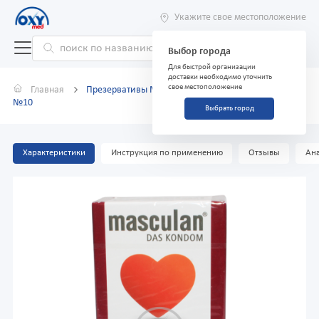
Укажите свое местоположение
Выбор города
Для быстрой организации
доставки необходимо уточнить
свое местоположение
Главная
Презервативы Masculan Extra Double Protection
№10
Выбрать город
Характеристики
Инструкция по применению
Отзывы
Ана