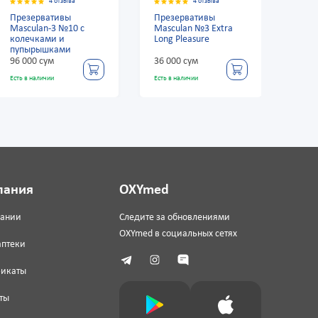
4 отзыва
4 отзыва
Презервативы
Презервативы
Masculan №3 Extra
Masculan №10 2 с
Long Pleasure
пупырышками
36 000 сум
96 000 сум
Есть в наличии
Есть в наличии
пания
OXYmed
пании
Следите за обновлениями
OXYmed в социальных сетях
аптеки
фикаты
ты