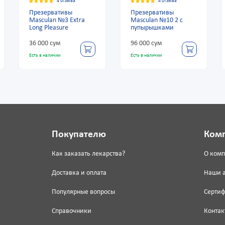
отзыва
4 отзыва
4 отзыва
ивы
Презервативы
Презервативы
3 Extra
Masculan №10 2 с
Masculan-3 №10 с
re
пупырышками
колечками и
пупырышками
96 000 сум
96 000 сум
Есть в наличии
Есть в наличии
Покупателю
Ком
Как заказать лекарства?
О ком
Доставка и оплата
Наши 
Популярные вопросы
Серти
Справочники
Контак