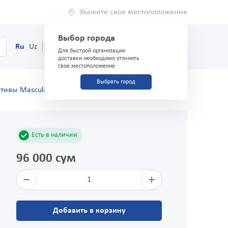
Укажите свое местоположение
Выбор города
0
Корзина
Ru
Uz
(71) 200-03-03
Для быстрой организации
доставки необходимо уточнить
свое местоположение
Выбрать город
тивы Masculan №10 Frutti Edition
Есть в наличии
96 000 сум
1
Добавить в корзину