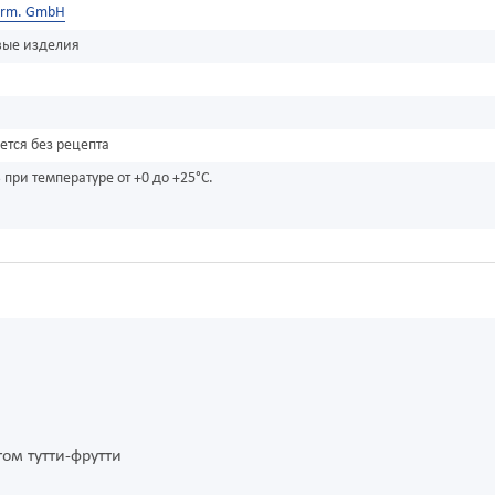
arm. GmbH
вые изделия
ется без рецепта
 при температуре от +0 до +25°C.
ом тутти-фрутти