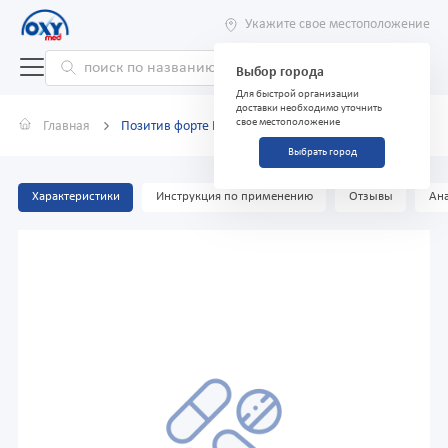
Укажите свое местоположение
Выбор города
Для быстрой организации
доставки необходимо уточнить
свое местоположение
Главная
Позитив форте №30 табл.
Выбрать город
Характеристики
Инструкция по применению
Отзывы
Ана