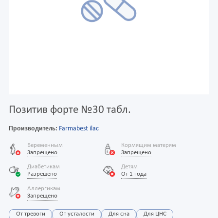
Позитив форте №30 табл.
Производитель:
Farmabest ilac
Беременным
Кормящим матерям
Запрещено
Запрещено
Диабетикам
Детям
Разрешено
От 1 года
Аллергикам
Запрещено
От тревоги
От усталости
Для сна
Для ЦНС