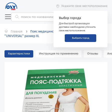
Укажите свое местоположение
Выбор города
Для быстрой организации
доставки необходимо уточнить
свое местоположение
Главная
Пояс медицинский подтяжка для похудения
"UNIVERSAL" размер XL
Выбрать город
Характеристики
Инструкция по применению
Отзывы
Ана