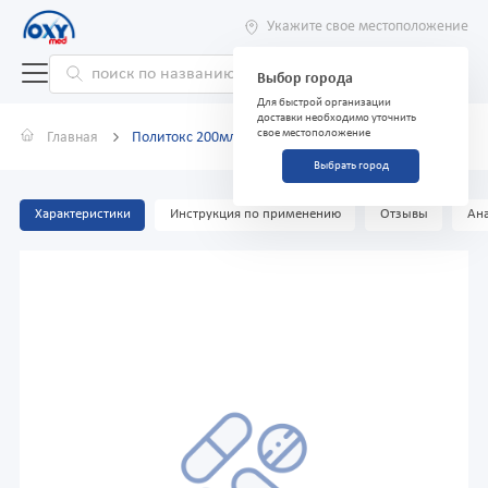
Укажите свое местоположение
Выбор города
Для быстрой организации
доставки необходимо уточнить
свое местоположение
Главная
Политокс 200мл р-р д/и.
Выбрать город
Характеристики
Инструкция по применению
Отзывы
Ана