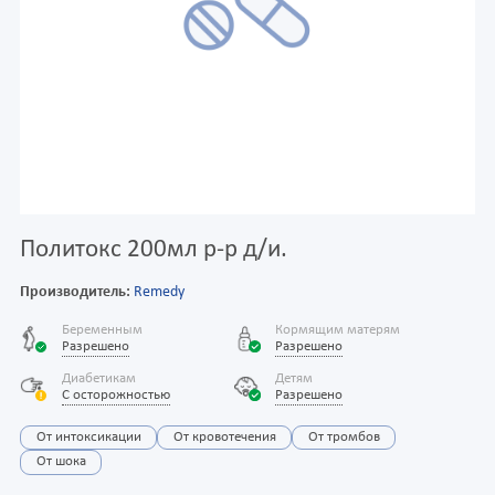
Политокс 200мл р-р д/и.
Производитель:
Remedy
Беременным
Кормящим матерям
Разрешено
Разрешено
Диабетикам
Детям
С осторожностью
Разрешено
От интоксикации
От кровотечения
От тромбов
От шока