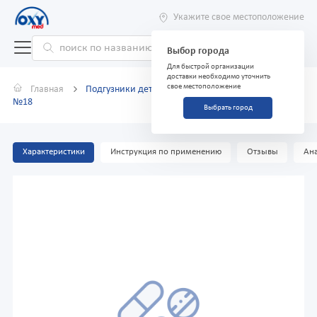
Укажите свое местоположение
Выбор города
Для быстрой организации
доставки необходимо уточнить
свое местоположение
Главная
Подгузники детские Попкинсы Newborn, размер 1,
№18
Выбрать город
Характеристики
Инструкция по применению
Отзывы
Ана