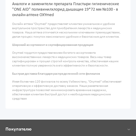
Аналоги и заменители препарата Пластыри гигиенические
"ONE AID" поливинилхлорид дышащие 19*72 мм №100 - в
онлайн-аптеке OXYmed
Онлайн аптека "Oxymed" предоставляет клиентам уникальное и удобное
виртуальное пространство для приобретения лекарств и медицинских
товаров. Наша аптека отличается несколькими ключевыми преимуществами,
делая процесс покупок максимально удобным и безопасным для клиентов.
Широкий ассортимент и сертифицированная продукция
Oxymed гордится предоставлением богатого ассортимента
высококачественных лекарств и медицинских товаров. Весь наш товар
сертифицирован и прошел строгий контроль качества, обеспечивая нашим
клиентам полную уверенность в его эффективности и безопасности.
Быстрая доставка благодаря распределенной сети филиалов
Имея более чем 120 филиалов по всему Узбекистану, "Oxymed" обеспечивает
оперативную и эффективную доставку заказов. Наша разветвленная
инфраструктура позволяет минимизировать временные задержки,
обеспечивая клиентам быстрый доступ к необходимым медицинским
средствам
Покупателю