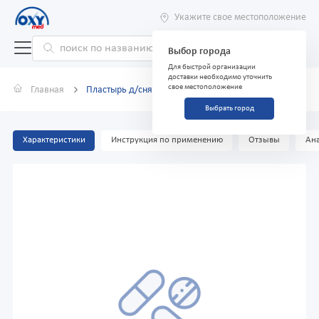
Укажите свое местоположение
Выбор города
Для быстрой организации
доставки необходимо уточнить
свое местоположение
Главная
Пластырь д/снятия боли Hot Patch 8х12см №2
Выбрать город
Характеристики
Инструкция по применению
Отзывы
Ана