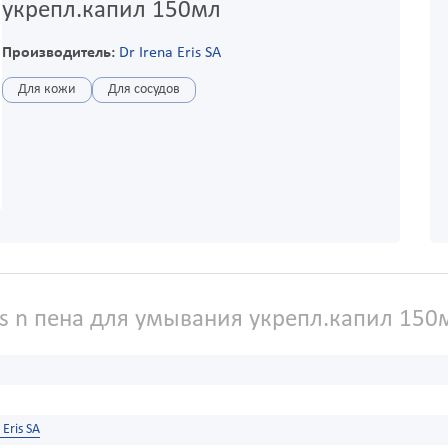
укрепл.капил 150мл
Производитель:
Dr Irena Eris SA
Для кожи
Для сосудов
s n пена для умывания укрепл.капил 150
 Eris SA