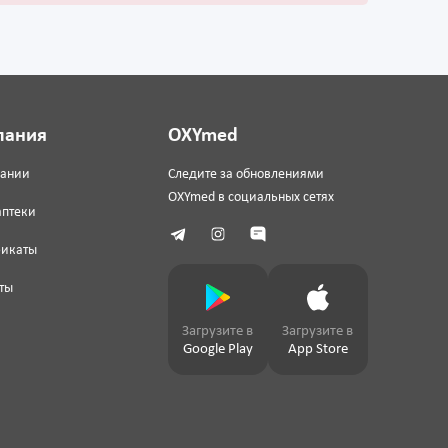
пания
OXYmed
пании
Следите за обновлениями
OXYmed в социальных сетях
аптеки
фикаты
ты
Загрузите в
Загрузите в
Google Play
App Store