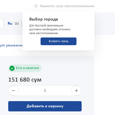
Укажите свое местоположение
Выбор города
0
Корзина
Ru
Uz
(71) 200-03-03
Для быстрой организации
доставки необходимо уточнить
свое местоположение
Выбрать город
 для умывания укрепл.капил 150мл
Есть в наличии
151 680 сум
1
Добавить в корзину