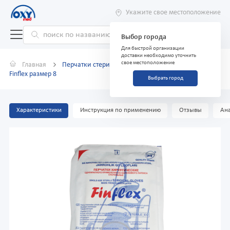
Укажите свое местоположение
Выбор города
Для быстрой организации
доставки необходимо уточнить
свое местоположение
Главная
Перчатки стерильные хирургические (опудренные)
Finflex размер 8
Выбрать город
Характеристики
Инструкция по применению
Отзывы
Ана