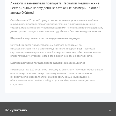
Аналоги и заменители препарата Перчатки медицинские
нестерильные неопудренные латексные размер S - в онлайн-
аптеке OXYmed
Онлайн аптека "Oxymed" предоставляет клиентам уникальное и удобное
виртуальное пространство для приобретения лекарств и медицинских
товаров. Наша аптека отличается несколькими ключевыми преимуществами,
делая процесс покупок максимально удобным и безопасным для клиентов.
Широкий ассортимент и сертифицированная продукция
Oxymed гордится предоставлением богатого ассортимента
высококачественных лекарств и медицинских товаров. Весь наш товар
сертифицирован и прошел строгий контроль качества, обеспечивая нашим
клиентам полную уверенность в его эффективности и безопасности.
Быстрая доставка благодаря распределенной сети филиалов
Имея более чем 120 филиалов по всему Узбекистану, "Oxymed" обеспечивает
оперативную и эффективную доставку заказов. Наша разветвленная
инфраструктура позволяет минимизировать временные задержки,
обеспечивая клиентам быстрый доступ к необходимым медицинским
средствам
Покупателю