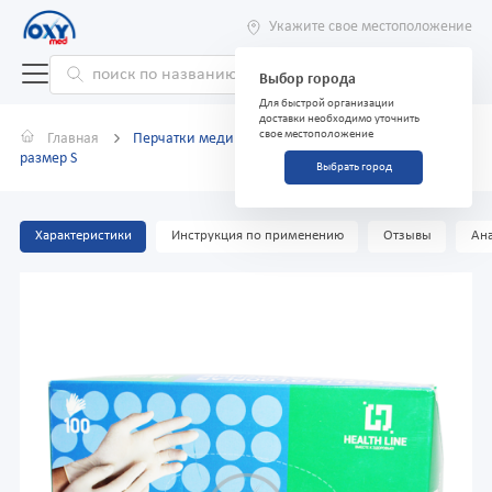
Укажите свое местоположение
Выбор города
Для быстрой организации
доставки необходимо уточнить
свое местоположение
Главная
Перчатки медицинские нестерильные латексные
размер S
Выбрать город
Характеристики
Инструкция по применению
Отзывы
Ана