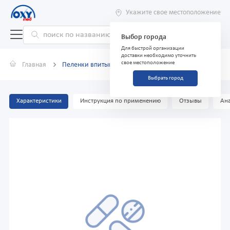
Укажите свое местоположение
Выбор города
Для быстрой организации
доставки необходимо уточнить
свое местоположение
Главная
Пеленки впитывающие ID Protect, 60 х 90 см, №5
Выбрать город
Характеристики
Инструкция по применению
Отзывы
Ана