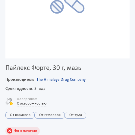
Пайлекс Форте, 30 г, мазь
Производитель:
The Himalaya Drug Company
Срок годности:
3 года
Аллергикам
С осторожностью
От варикоза
От геморроя
От зуда
Нет в наличии