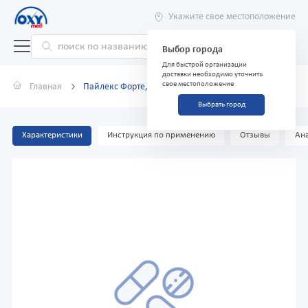
Укажите свое местоположение
Выбор города
Для быстрой организации
доставки необходимо уточнить
свое местоположение
Главная
Пайлекс Форте, 30 г, мазь
Выбрать город
Характеристики
Инструкция по применению
Отзывы
Ана