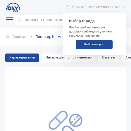
Укажите свое местоположение
Выбор города
Для быстрой организации
доставки необходимо уточнить
свое местоположение
Главная
Пантогар Шампунь Men, 200 мл
Выбрать город
Характеристики
Инструкция по применению
Отзывы
Ана