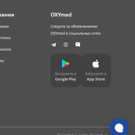
пания
OXYmed
пании
Следите за обновлениями
OXYmed в социальных сетях
аптеки
фикаты
ты
Загрузите в
Загрузите в
Google Play
App Store