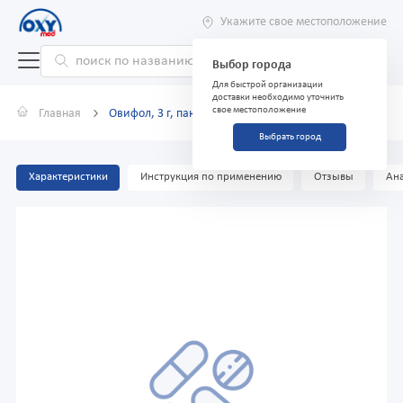
Укажите свое местоположение
Выбор города
Для быстрой организации
доставки необходимо уточнить
свое местоположение
Главная
Овифол, 3 г, пакетики №20
Выбрать город
Характеристики
Инструкция по применению
Отзывы
Ана