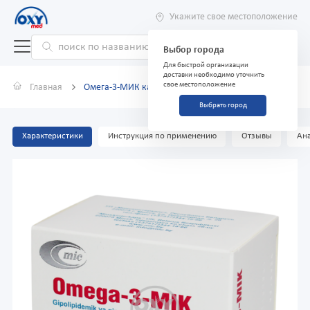
Укажите свое местоположение
Выбор города
Для быстрой организации
доставки необходимо уточнить
свое местоположение
Главная
Омега-3-МИК капсулы №50
Выбрать город
Характеристики
Инструкция по применению
Отзывы
Ана