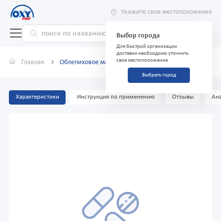
Укажите свое местоположение
Выбор города
Для быстрой организации
доставки необходимо уточнить
свое местоположение
Главная
Облепиховое масло 50мл
Выбрать город
Характеристики
Инструкция по применению
Отзывы
Ана