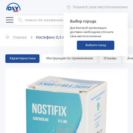
Укажите свое местоположение
Выбор города
Для быстрой организации
доставки необходимо уточнить
свое местоположение
Главная
Ностификс 0,5 мг №4 таблетки
Выбрать город
Характеристики
Инструкция по применению
Отзывы
Ана