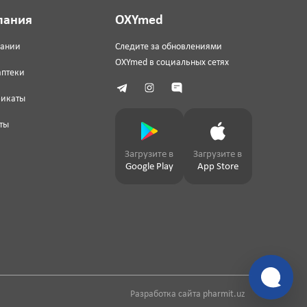
пания
OXYmed
пании
Следите за обновлениями
OXYmed в социальных сетях
аптеки
фикаты
ты
Загрузите в
Загрузите в
Google Play
App Store
Разработка сайта
pharmit.uz