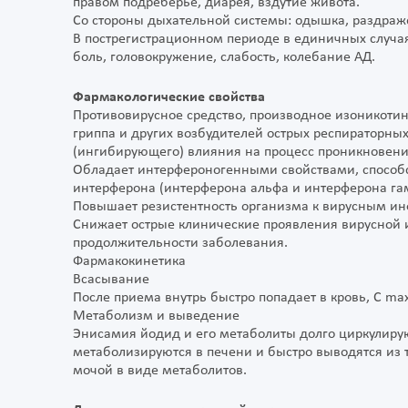
правом подреберье, диарея, вздутие живота.
Со стороны дыхательной системы: одышка, раздраж
В пострегистрационном периоде в единичных случа
боль, головокружение, слабость, колебание АД.
Фармакологические свойства
Противовирусное средство, производное изоникотин
гриппа и других возбудителей острых респираторны
(ингибирующего) влияния на процесс проникновени
Обладает интерфероногенными свойствами, способ
интерферона (интерферона альфа и интерферона гамм
Повышает резистентность организма к вирусным и
Снижает острые клинические проявления вирусной 
продолжительности заболевания.
Фармакокинетика
Всасывание
После приема внутрь быстро попадает в кровь, C max
Метаболизм и выведение
Энисамия йодид и его метаболиты долго циркулируют
метаболизируются в печени и быстро выводятся из тк
мочой в виде метаболитов.