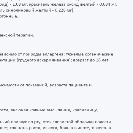
) - 1.08 мг, краситель железа оксид желтый - 0.084 мг,
ель хинолиновый желтый - 0.228 мг).
картонные.
плексной терапии.
ависимо от природы аллергена; тяжелые органические
ктации (грудного вскармливания); возраст до 18 лет;
симости от показаний, возраста пациента и
ности, включая кожные высыпания, крапивницу,
кий привкус во рту, отек слизистой оболочки полости
ет, тошнота, рвота, изжога, боль в животе, тяжесть в