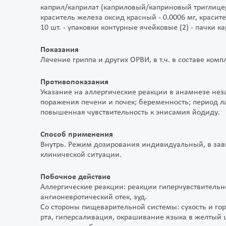
каприл/каприлат (каприловый/каприновый триглицерид
краситель железа оксид красный - 0.0006 мг, красит
10 шт. - упаковки контурные ячейковые (2) - пачки 
Показания
Лечение гриппа и других ОРВИ, в т.ч. в составе ком
Противопоказания
Указание на аллергические реакции в анамнезе нез
поражения печени и почек; беременность; период ла
повышенная чувствительность к энисамия йодиду.
Способ применения
Внутрь. Режим дозирования индивидуальный, в зави
клинической ситуации.
Побочное действие
Аллергические реакции: реакции гиперчувствитель
ангионевротический отек, зуд.
Со стороны пищеварительной системы: сухость и горь
рта, гиперсаливация, окрашивание языка в желтый цв