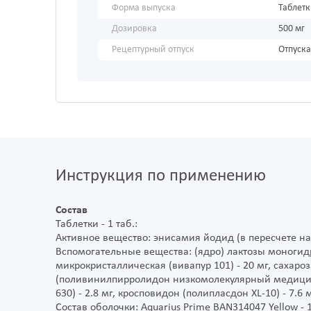
Форма выпуска
Таблет
Дозировка
500 мг
Рецептурный отпуск
Отпуска
Инструкция по применению
Состав
Таблетки - 1 таб.:
Активное вещество: энисамия йодид (в пересчете на
Вспомогательные вещества: (ядро) лактозы моногидр
микрокристаллическая (вивапур 101) - 20 мг, сахароз
(поливинилпирролидон низкомолекулярный медицинск
630) - 2.8 мг, кросповидон (полипласдон XL-10) - 7.6 мг
Состав оболочки: Aquarius Prime BAN314047 Yellow - 1