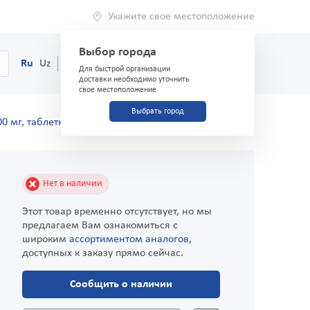
Укажите свое местоположение
Выбор города
0
Корзина
Ru
Uz
(71) 200-03-03
Для быстрой организации
доставки необходимо уточнить
свое местоположение
Выбрать город
00 мг, таблетки №20
Нет в наличии
Этот товар временно отсутствует, но мы
предлагаем Вам ознакомиться с
широким
ассортиментом аналогов
,
доступных к заказу прямо сейчас.
Сообщить о наличии