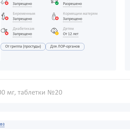
Запрещено
Разрешено
Беременным
Кормящим матерям
Запрещено
Запрещено
Диабетикам
Детям
Запрещено
От 12 лет
От гриппа (простуды)
Для ЛОР-органов
00 мг, таблетки №20
ХФЗ