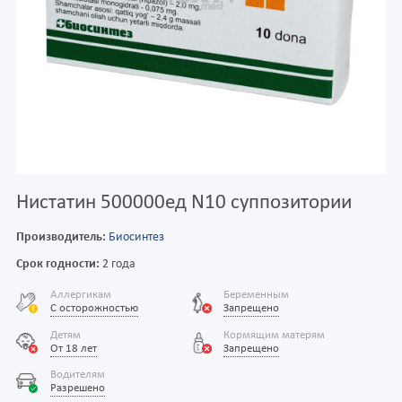
Нистатин 500000ед N10 суппозитории
Производитель:
Биосинтез
Срок годности:
2 года
Аллергикам
Беременным
С осторожностью
Запрещено
Детям
Кормящим матерям
От 18 лет
Запрещено
Водителям
Разрешено