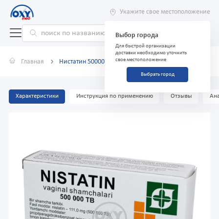
Укажите свое местоположение
Выбор города
Для быстрой организации
доставки необходимо уточнить
свое местоположение
Главная
Нистатин 500000ед N10 суппозитории
Выбрать город
Характеристики
Инструкция по применению
Отзывы
Ана