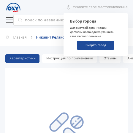
Укажите свое местоположение
Выбор города
Для быстрой организации
доставки необходимо уточнить
свое местоположение
Главная
Никавит Релакс
Выбрать город
Характеристики
Инструкция по применению
Отзывы
Ана