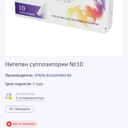
Нигепан суппозитории №10
Производитель:
STADA Arzneimittel AG
Срок годности:
2 года
Аллергикам
С осторожностью
От геморроя
Нет в наличии