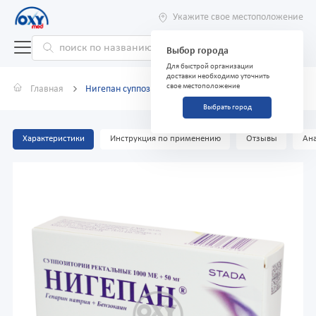
Укажите свое местоположение
Выбор города
Для быстрой организации
доставки необходимо уточнить
свое местоположение
Главная
Нигепан суппозитории №10
Выбрать город
Характеристики
Инструкция по применению
Отзывы
Ана