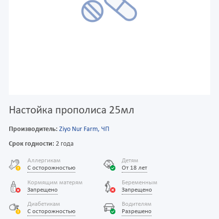
Настойка прополиса 25мл
Производитель:
Ziyo Nur Farm, ЧП
Срок годности:
2 года
Аллергикам
Детям
С осторожностью
От 18 лет
Кормящим матерям
Беременным
Запрещено
Запрещено
Диабетикам
Водителям
С осторожностью
Разрешено