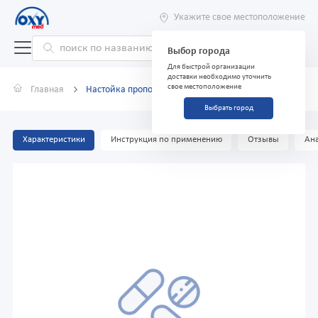
Укажите свое местоположение
Выбор города
Для быстрой организации
доставки необходимо уточнить
свое местоположение
Главная
Настойка прополиса 25мл
Выбрать город
Характеристики
Инструкция по применению
Отзывы
Ана