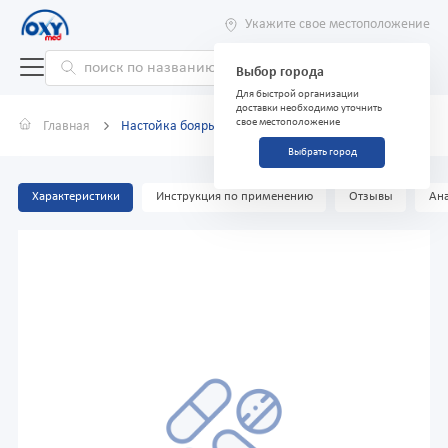
Укажите свое местоположение
Выбор города
Для быстрой организации
доставки необходимо уточнить
свое местоположение
Главная
Настойка боярышника 25мл
Выбрать город
Характеристики
Инструкция по применению
Отзывы
Ана