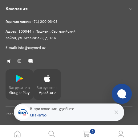
Компания
Горячая линия:
(71) 200-03-03
Адрес:
100044, г. Ташкент, Сергелийский
район, ул. Безакчилик, д. 18А
E-mail:
info@oxymed.uz
Загрузите в
Загрузите в
Google Play
App Store
В приложении удобнее
Разработка сайта
pharmit.uz
Скачать
0