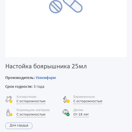
Настойка боярышника 25мл
Производитель:
Узхимфарм
Срок годности:
3 года
Аллергикам
Беременным
С осторожностью
С осторожностью
Кормящим матерям
Детям
С осторожностью
От 18 лет
Для сердца