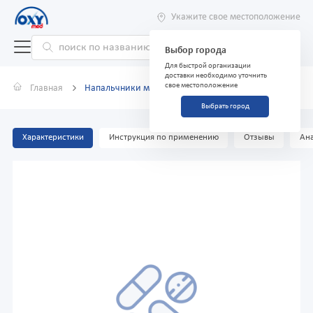
Укажите свое местоположение
Выбор города
Для быстрой организации
доставки необходимо уточнить
свое местоположение
Главная
Напальчники медицинские резиновые, №100
Выбрать город
Характеристики
Инструкция по применению
Отзывы
Ана