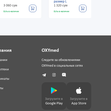
размер L
1 320 сум
3 000 сум
Есть в наличии
Есть в наличии
пания
OXYmed
пании
Следите за обновлениями
OXYmed в социальных сетях
аптеки
фикаты
ты
Загрузите в
Загрузите в
Google Play
App Store