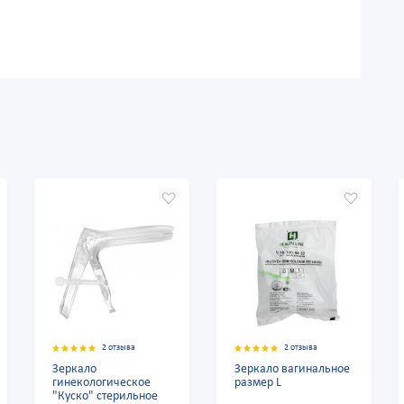
2 отзыва
2 отзыва
2 от
ало
Зеркало вагинальное
Зеркало ва
кологическое
размер L
размер S
ко" стерильное