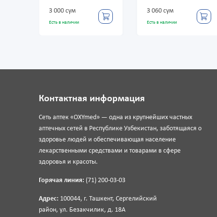
разм
3 000 сум
3 060 сум
1 320
Есть в наличии
Есть в наличии
Есть в
Контактная информация
Сеть аптек «OXYmed» — одна из крупнейших частных
аптечных сетей в Республике Узбекистан, заботящаяся о
здоровье людей и обеспечивающая население
лекарственными средствами и товарами в сфере
здоровья и красоты.
Горячая линия:
(71) 200-03-03
Адрес:
100044, г. Ташкент, Сергелийский
район, ул. Безакчилик, д. 18А