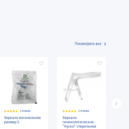
Посмотреть все
зыва
2 отзыва
2 отзыва
гинальное
Зеркало
Зеркало вагинальн
гинекологическое
размер L
"Куско" стерильное