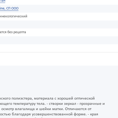
тан
Line, СП ООО
гинекологический
ется без рецепта
ского полиэстера, материала с хорошей оптической
ющего температуру тела. - створки зеркал - прозрачные и
 осмотр влагалища и шейки матки. Отличаются от
стью благодаря усовершенствованной форме. - края