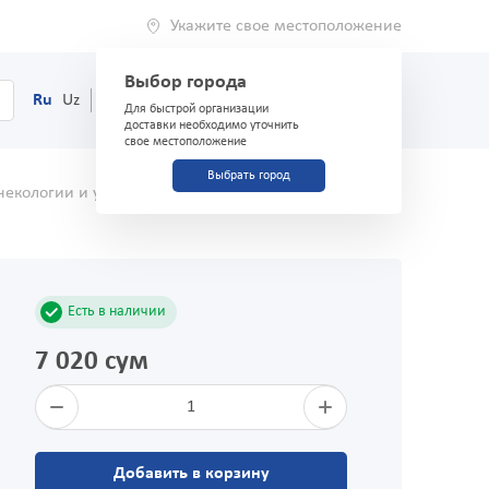
Укажите свое местоположение
Выбор города
0
Корзина
Ru
Uz
(71) 200-03-03
Для быстрой организации
доставки необходимо уточнить
свое местоположение
Выбрать город
некологии и урологии
Набор гинекологический
Есть в наличии
7 020 сум
1
Добавить в корзину