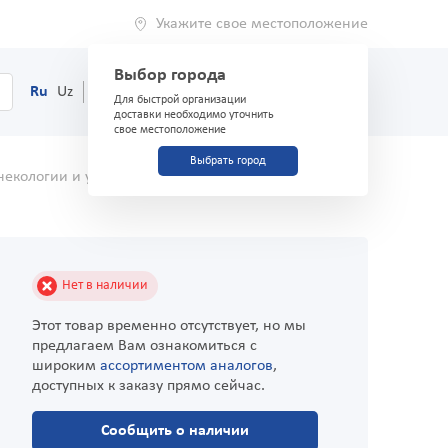
Укажите свое местоположение
Выбор города
0
Корзина
Ru
Uz
(71) 200-03-03
Для быстрой организации
доставки необходимо уточнить
свое местоположение
Выбрать город
некологии и урологии
Набор гинекологический
Нет в наличии
Этот товар временно отсутствует, но мы
предлагаем Вам ознакомиться с
широким
ассортиментом аналогов
,
доступных к заказу прямо сейчас.
Сообщить о наличии