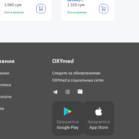
размер L
3 060 сум
1 320 сум
3 00
Есть в наличии
Есть в наличии
Есть в
пания
OXYmed
пании
Следите за обновлениями
OXYmed в социальных сетях
аптеки
фикаты
ты
Загрузите в
Загрузите в
Google Play
App Store