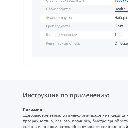
Страна производитель
Узбекис
Производитель
Health 
Форма выпуска
Набор 
Срок годности
5 лет
Кол-во в упаковке
1 шт
Рецептурный отпуск
Отпуска
Инструкция по применению
Показания
одноразовое зеркало гинекологическое - из медицин
прозрачностью, легкого, прочного, быстро приобрета
прочные - не ломаются, обеспечивают полноценный