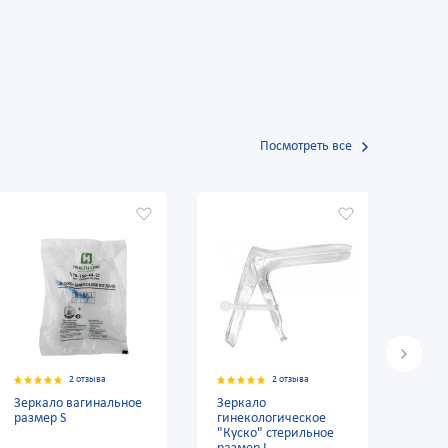
Посмотреть все
2 отзыва
2 отзыва
Зеркало вагинальное
Зеркало
Зерк
размер S
гинекологическое
разм
"Куско" стерильное