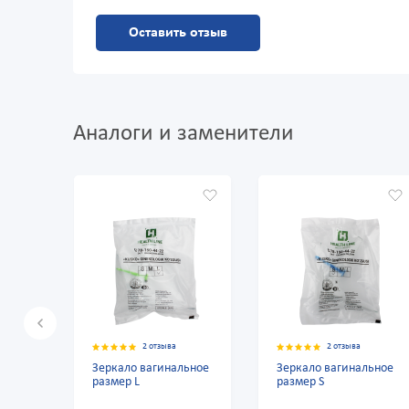
Оставить отзыв
Аналоги и заменители
2 отзыва
2 отзыва
Зеркало вагинальное
Зеркало вагинальное
ое
размер L
размер S
ное