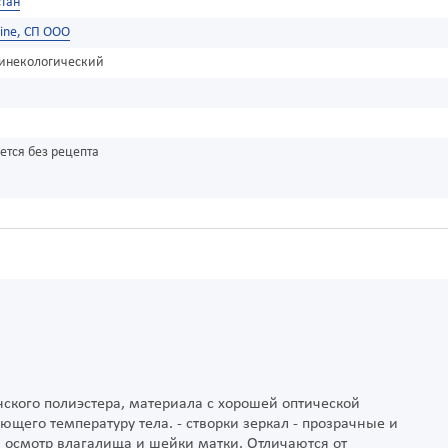
тан
Line, СП ООО
гинекологический
ется без рецепта
ского полиэстера, материала с хорошей оптической
ющего температуру тела. - створки зеркал - прозрачные и
 осмотр влагалища и шейки матки. Отличаются от