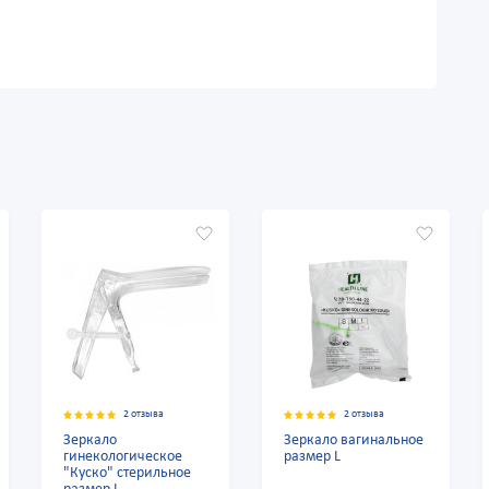
2 отзыва
2 отзыва
Зеркало
Зеркало вагинальное
гинекологическое
размер L
"Куско" стерильное