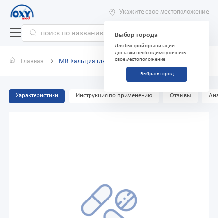
Укажите свое местоположение
Выбор города
Для быстрой организации
доставки необходимо уточнить
свое местоположение
Главная
MR Кальция глюконат, 10%, 5 мл, ампулы №5
Выбрать город
Характеристики
Инструкция по применению
Отзывы
Ана