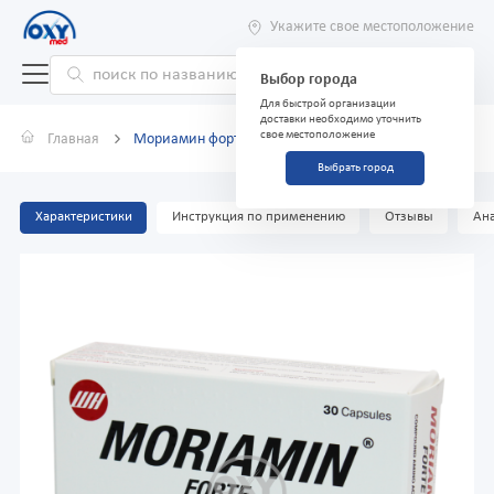
Укажите свое местоположение
Выбор города
Для быстрой организации
доставки необходимо уточнить
свое местоположение
Главная
Мориамин форте №30
Выбрать город
Характеристики
Инструкция по применению
Отзывы
Ана