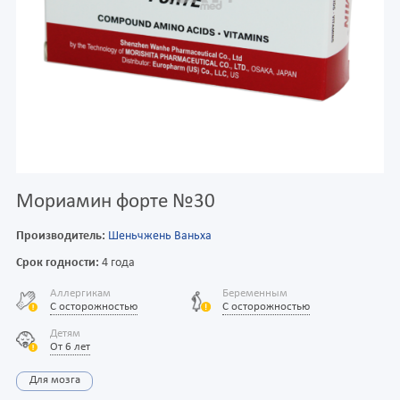
Мориамин форте №30
Производитель:
Шеньчжень Ваньха
Срок годности:
4 года
Аллергикам
Беременным
С осторожностью
С осторожностью
Детям
От 6 лет
Для мозга