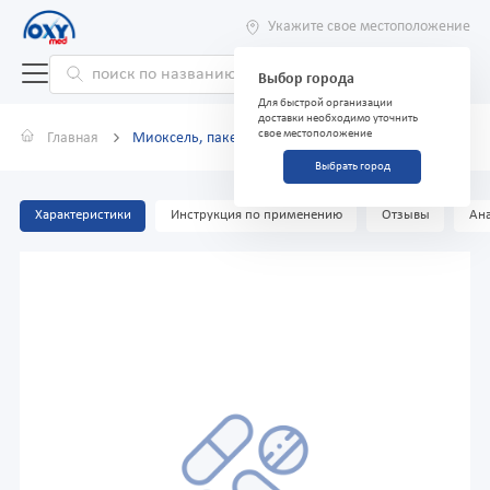
Укажите свое местоположение
Выбор города
Для быстрой организации
доставки необходимо уточнить
свое местоположение
Главная
Миоксель, пакетики №20
Выбрать город
Характеристики
Инструкция по применению
Отзывы
Ана