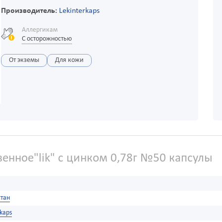
Производитель:
Lekinterkaps
Аллергикам
С осторожностью
От экземы
Для кожи
енное"lik" c цинком 0,78г №50 капсулы
тан
rkaps