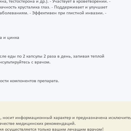
, тестостерона и др.). - Участвует в кроветворении. -
чность хрусталика глаз. - Поддерживает и улучшает
аболеваниям. - Эффективен при глистной инвазии. -
а и цинка
ле еды по 2 капсулы 2 раза в день, запивая теплой
сультируйтесь с врачом.
сти компонентов препарата.
е, носит информационный характер и предназначена исключите
качестве медицинских рекомендаций.
ия осуществляется только вашим лечащим врачом!