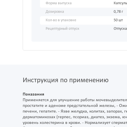
Форма выпуска
Капсул
Дозировка
0,78 г
Кол-во в упаковке
50 шт
Рецептурный отпуск
Отпуска
Инструкция по применению
Показания
Применяется для улучшение работы мочевыделитель
простатите и аденоме предстательной железы, - О
печени, гепатите. - Язве желудка, колитах, запорах,
дерматомикозах (герпес, псориаз, диатез, экзема, 
уровень холестерина в крови. - Нормализует сперма