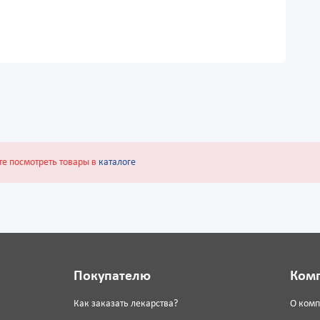
те посмотреть товары в
каталоге
Покупателю
Ком
Как заказать лекарства?
О ком