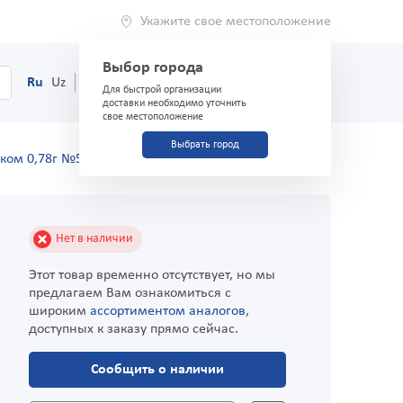
Укажите свое местоположение
Выбор города
0
Корзина
Ru
Uz
(71) 200-03-03
Для быстрой организации
доставки необходимо уточнить
свое местоположение
Выбрать город
нком 0,78г №50 капсулы
Нет в наличии
Этот товар временно отсутствует, но мы
предлагаем Вам ознакомиться с
широким
ассортиментом аналогов
,
доступных к заказу прямо сейчас.
Сообщить о наличии