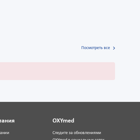
Посмотреть все
пания
OXYmed
пании
Следите за обновлениями