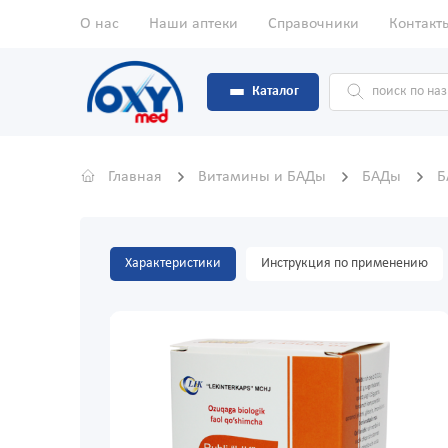
О нас
Наши аптеки
Справочники
Контакт
Каталог
Главная
Витамины и БАДы
БАДы
Б
Характеристики
Инструкция по применению