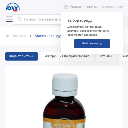
Укажите свое местоположение
Выбор города
Для быстрой организации
доставки необходимо уточнить
свое местоположение
Главная
Масло календулы Чудо масло 50 мл
Выбрать город
Характеристики
Инструкция по применению
Отзывы
Ана