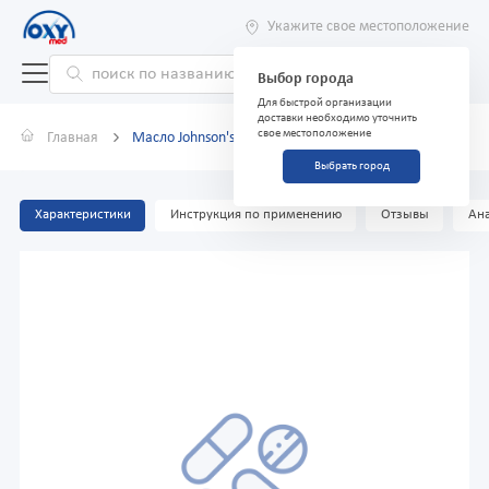
Укажите свое местоположение
Выбор города
Для быстрой организации
доставки необходимо уточнить
свое местоположение
Главная
Масло Johnson's baby, 100 мл
Выбрать город
Характеристики
Инструкция по применению
Отзывы
Ана