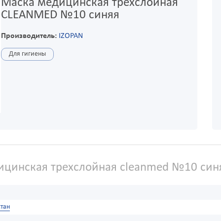
Маска медицинская трехслойная
CLEANMED №10 синяя
Производитель:
IZOPAN
Для гигиены
цинская трехслойная cleanmed №10 син
тан