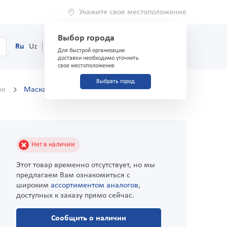
Укажите свое местоположение
Выбор города
0
Корзина
Ru
Uz
(71) 200-03-03
Для быстрой организации
доставки необходимо уточнить
свое местоположение
Выбрать город
ие
Маска медицинская трехслойная CLEANMED
Нет в наличии
Этот товар временно отсутствует, но мы
предлагаем Вам ознакомиться с
широким
ассортиментом аналогов
,
доступных к заказу прямо сейчас.
Сообщить о наличии