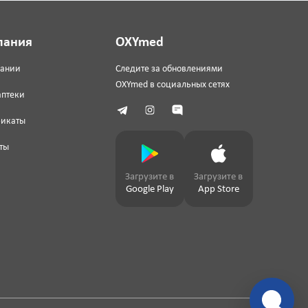
пания
OXYmed
пании
Следите за обновлениями
OXYmed в социальных сетях
аптеки
фикаты
ты
Загрузите в
Загрузите в
Google Play
App Store