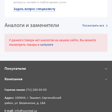
вопросы онлайн в любое время суток.
Задать вопрос специалисту
Аналоги и заменители
Посмотреть все
У данного товара нет аналогов на нашем сайте, Вы можете
посмотреть товары в
каталоге
Покупателю
Компания
Горячая линия:
(71) 200-03-03
Адрес:
100044, г. Ташкент, Сергелийский
район, ул. Безакчилик, д. 18А
E-mail:
info@oxymed.uz