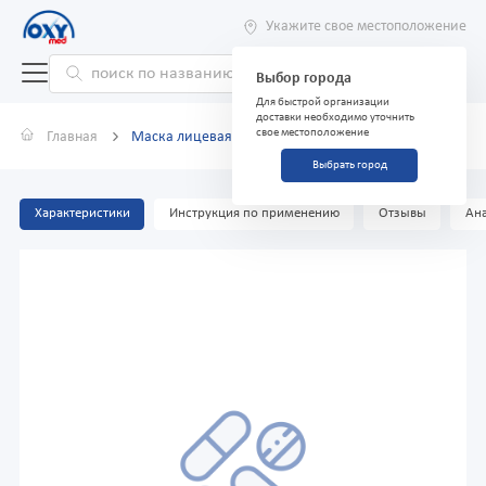
Укажите свое местоположение
Выбор города
Для быстрой организации
доставки необходимо уточнить
свое местоположение
Главная
Маска лицевая трехслойная Evony, №10
Выбрать город
Характеристики
Инструкция по применению
Отзывы
Ана