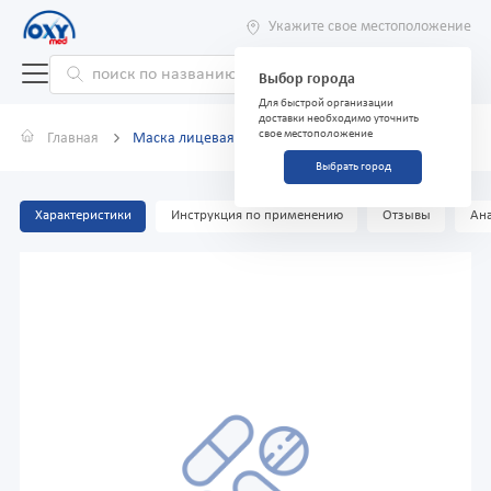
Укажите свое местоположение
Выбор города
Для быстрой организации
доставки необходимо уточнить
свое местоположение
Главная
Маска лицевая детский Jonny Protective KF 94, №1
Выбрать город
Характеристики
Инструкция по применению
Отзывы
Ана