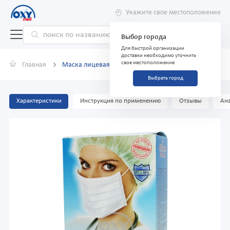
Укажите свое местоположение
Выбор города
Для быстрой организации
доставки необходимо уточнить
свое местоположение
Главная
Маска лицевая Clinic Clean №25 (синяя)
Выбрать город
Характеристики
Инструкция по применению
Отзывы
Ана