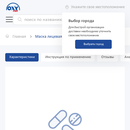
Укажите свое местоположение
Выбор города
Для быстрой организации
доставки необходимо уточнить
свое местоположение
Главная
Маска лицевая Clinic Clean, №25 (розовый)
Выбрать город
Характеристики
Инструкция по применению
Отзывы
Ана