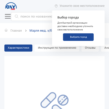
Укажите свое местоположение
Выбор города
Для быстрой организации
доставки необходимо уточнить
свое местоположение
Главная
Марля мед. х/б в отб. в кусках 5м x90см
Выбрать город
Характеристики
Инструкция по применению
Отзывы
Ана