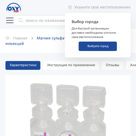
Укажите свое местоположение
Выбор города
Для быстрой организации
доставки необходимо уточнить
свое местоположение
Главная
Магния сульфат 250мг/мл 10мл №5 раствор для
инъекций
Выбрать город
Характеристики
Инструкция по применению
Отзывы
Ана