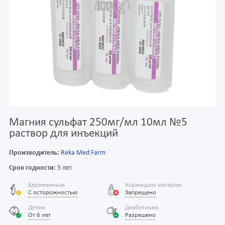
Магния сульфат 250мг/мл 10мл №5
раствор для инъекций
Производитель:
Reka Med Farm
Срок годности:
5 лет
Беременным
Кормящим матерям
С осторожностью
Запрещено
Детям
Диабетикам
От 6 лет
Разрешено