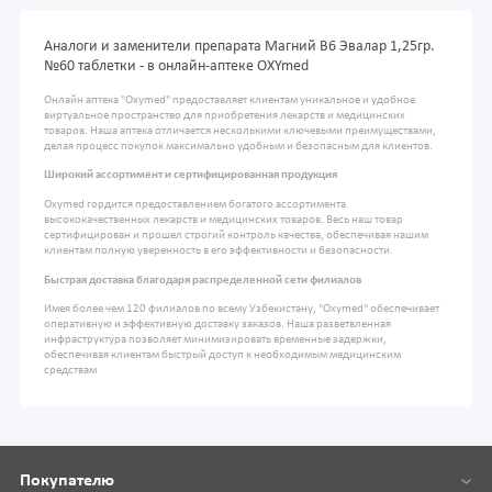
Аналоги и заменители препарата Магний B6 Эвалар 1,25гр.
№60 таблетки - в онлайн-аптеке OXYmed
Онлайн аптека "Oxymed" предоставляет клиентам уникальное и удобное
виртуальное пространство для приобретения лекарств и медицинских
товаров. Наша аптека отличается несколькими ключевыми преимуществами,
делая процесс покупок максимально удобным и безопасным для клиентов.
Широкий ассортимент и сертифицированная продукция
Oxymed гордится предоставлением богатого ассортимента
высококачественных лекарств и медицинских товаров. Весь наш товар
сертифицирован и прошел строгий контроль качества, обеспечивая нашим
клиентам полную уверенность в его эффективности и безопасности.
Быстрая доставка благодаря распределенной сети филиалов
Имея более чем 120 филиалов по всему Узбекистану, "Oxymed" обеспечивает
оперативную и эффективную доставку заказов. Наша разветвленная
инфраструктура позволяет минимизировать временные задержки,
обеспечивая клиентам быстрый доступ к необходимым медицинским
средствам
Покупателю