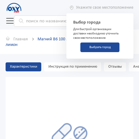
Укажите свое местоположение
Выбор города
Для быстрой организации
доставки необходимо уточнить
свое местоположение
Главная
Магний B6 100 мл раствор для детей и взрослых
лимон
Выбрать город
Характеристики
Инструкция по применению
Отзывы
Ана